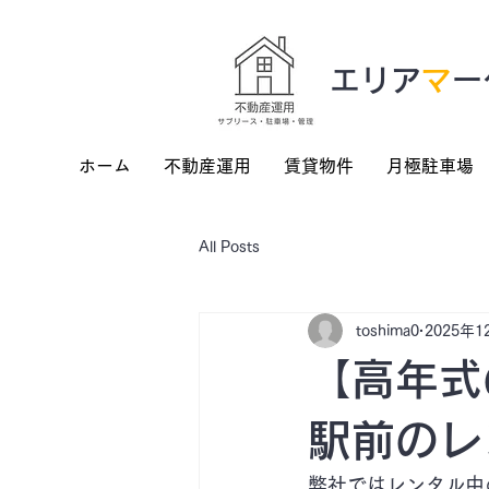
​エリア
マ
ー
ホーム
不動産運用
賃貸物件
月極駐車場
All Posts
toshima0
2025年1
【高年式
駅前のレ
弊社ではレンタル中