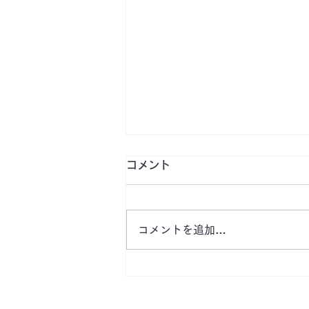
コメント
コメントを追加…
【津市桜橋公園前月極駐車
場 空きあります】栄町・企