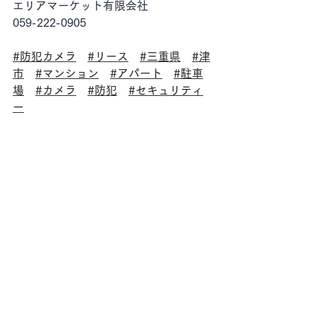
エリアマーケット有限会社
059-222-0905
#防犯カメラ
#リース
#三重県
#津
市
#マンション
#アパート
#駐車
場
#カメラ
#防犯
#セキュリティ
ー