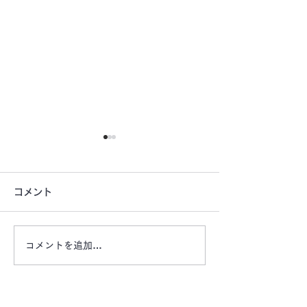
コメント
コメントを追加…
【津市戸木町の希少な駐
【お盆期間もご
車場 ​​OAKHILLS月極駐
ます ご旅行に
車場】
すか？】 エリ