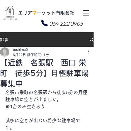
​エリア
マ
ーケット有限会社
059-222-0905
記事
toshima0
6月22日
読了時間: 1分
【近鉄 名張駅 西口 栄
町 徒歩5分】月極駐車場
募集中
名張市栄町の名張駅から徒歩5分の月極
駐車場に空きが出ました。
※1台のみ空きあり
滅多に空きが出ない希少な駐車場で
す。