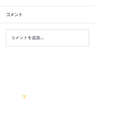
コメント
コメントを追加…
【津市戸木町の希少な駐
【お盆期間もご
車場 ​​OAKHILLS月極駐
ます ご旅行に
車場】
すか？】 エリ
ット レンタカ
お問い合わせは、お電話またはメールにてお気軽
タルバイク
にご連絡ください。
エリア
マ
ーケット有限会社
〒514-0008
​三重県津市上浜町一丁目110
番地
Tel:
059-222-0905
Fax:
059-222-0906