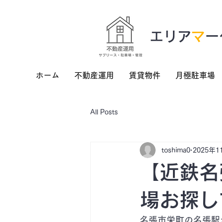
​エリア
マ
ー
ホーム
不動産運用
賃貸物件
月極駐車場
All Posts
toshima0
2025年1
【近鉄名
場お探し
名張市栄町の名張駅