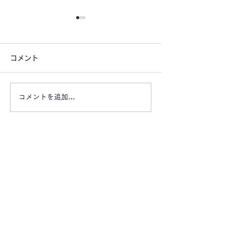
コメント
コメントを追加…
【お盆期間もご利用頂け
【大通り沿いの
ます ご旅行にいかがで
宅前などに自動
すか？】 エリアマーケ
置してみません
ット レンタカー・レン
動販売機スペー
お問い合わせは、お電話またはメールにてお気軽
タルバイク
にご連絡ください。
エリア
マ
ーケット有限会社
〒514-0008
​三重県津市上浜町一丁目110
番地