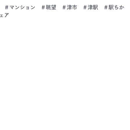
　＃マンション　＃眺望　＃津市　＃津駅　＃駅ちか　
ェア