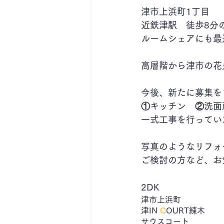
津市上浜町1丁目
近鉄津駅　徒歩8分
ルームシェアにも最
高層階から津市の花火
今後、新たに募集を
①キッチン　②洗面
一式工事を行ってい
写真のようなリフォ
ご検討の方など、お
2DK
津市上浜町
​津IN 
C
OURT練木​　
サウスコート　