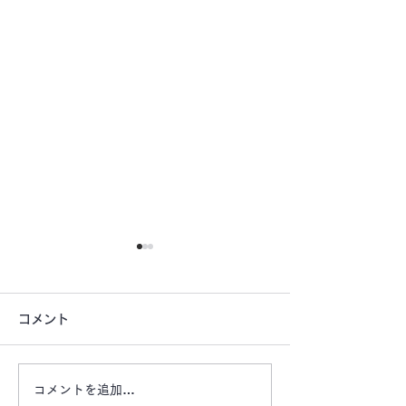
コメント
コメントを追加…
【津市桜橋公園前月極駐
【津市戸木町の