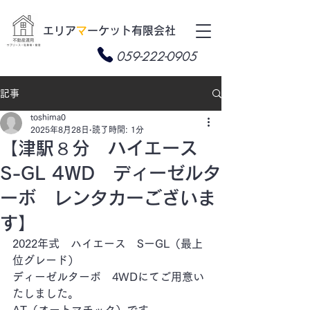
​エリア
マ
ーケット有限会社
059-222-0905
記事
toshima0
2025年8月28日
読了時間: 1分
【津駅８分 ハイエース
S-GL 4WD ディーゼルタ
ーボ レンタカーございま
す】
2022年式　ハイエース　SーGL（最上
位グレード）
ディーゼルターボ　4WDにてご用意い
たしました。