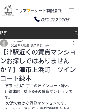
​エリア
マ
ーケット有限会社
059-222-0905
記事
toshima0
2025年7月3日
読了時間: 1分
【津駅近くの賃貸マンショ
ンお探しではありません
か？】津市上浜町 ツイン
コート練木
津市上浜町1丁目の津インコート練木
近鉄津駅　徒歩8分の賃貸マンションで
す。
RC造で静かな賃貸マンションです。