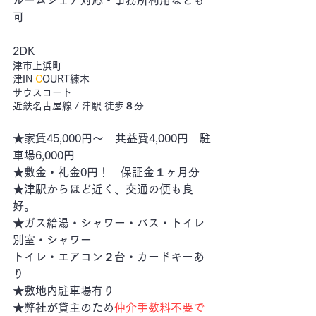
ルームシェア対応・事務所利用なども
可
2DK
津市上浜町
​津IN 
C
OURT練木​　
サウスコート　
近鉄名古屋線 / 津駅 徒歩８分
★家賃45,000円～　共益費4,000円　駐
車場6,000円
★敷金・礼金0円！　保証金１ヶ月分
★津駅からほど近く、交通の便も良
好。
★ガス給湯・シャワー・バス・トイレ
別室・シャワー　　
トイレ・エアコン２台・カードキーあ
り
​★敷地内駐車場有り　
★弊社が貸主のため
仲介手数料不要で