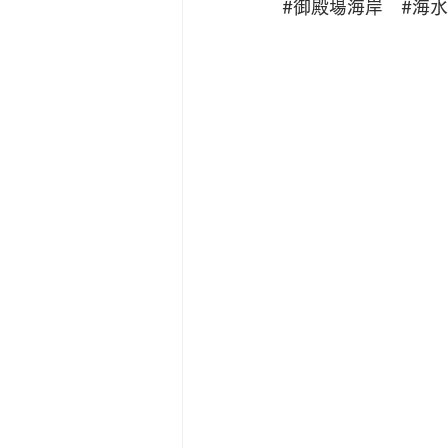
#御殿場海岸
#海