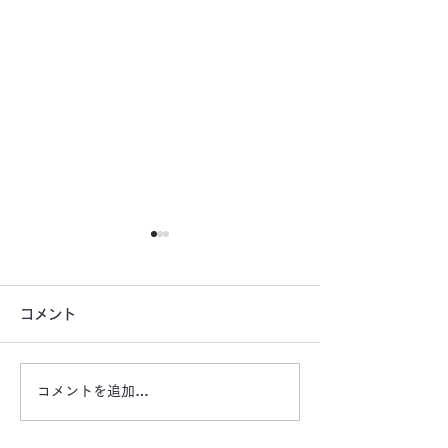
コメント
コメントを追加…
【お盆期間もご利用頂け
【大通り沿いの
ます ご旅行にいかがで
宅前などに自動