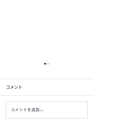
コメント
コメントを追加…
【津市戸木町の希少な駐
【お盆期間もご
車場 ​​OAKHILLS月極駐
ます ご旅行に