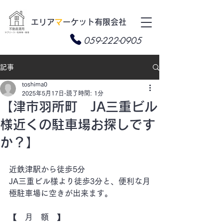
​エリア
マ
ーケット有限会社
059-222-0905
記事
toshima0
2025年5月17日
読了時間: 1分
【津市羽所町 JA三重ビル
様近くの駐車場お探しです
か？】
近鉄津駅から徒歩5分
JA三重ビル様より徒歩3分と、便利な月
極駐車場に空きが出来ます。
【　月　額　】　