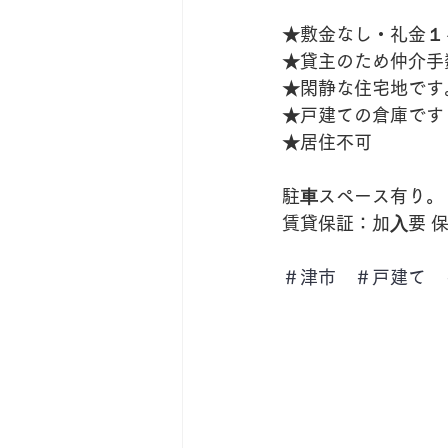
★敷金なし・礼金１
★貸主のため仲介手
★閑静な住宅地です
★戸建ての倉庫です
★居住不可
駐⾞スペース有り。
賃貸保証：加⼊要 
＃津市　＃戸建て　