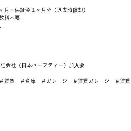
ヶ月・保証金１ヶ月分（退去時償却）
数料不要
。
　
保証会社（⽇本セーフティー）加⼊要
＃賃貸　＃倉庫　＃ガレージ　＃賃貸ガレージ　＃賃貸