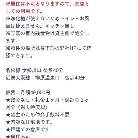
※居住は不可となりますので、倉庫と
しての利用です。
※浄化槽が使えないためトイレ・お風
呂は使えません。キッチン無し。
※写真の室内残置物は貸主側で処分し
ます。
※物件の場所は最下部の弊社HPにて確
認できます。
名松線 伊勢川口 徒歩40分
近鉄大阪線　榊原温泉口　徒歩40分
家賃：月額49,000円
★敷金なし・礼金１ヶ月・保証金１ヶ
月分（退去時償却）
★貸主のため仲介手数料不要
★閑静な住宅地です。
★戸建ての倉庫です　
★居住不可