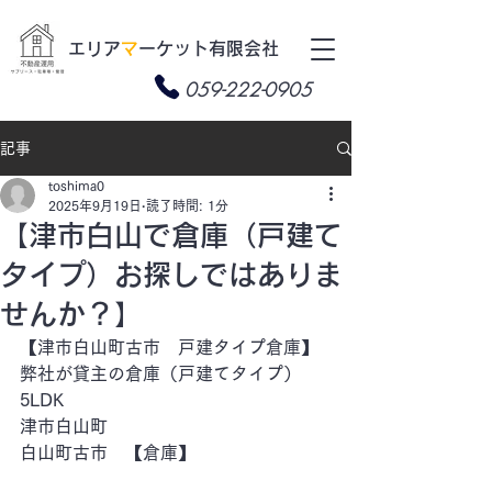
​エリア
マ
ーケット有限会社
059-222-0905
記事
toshima0
2025年9月19日
読了時間: 1分
【津市白山で倉庫（戸建て
タイプ）お探しではありま
せんか？】
【津市白山町古市　戸建タイプ倉庫】
弊社が貸主の倉庫（戸建てタイプ）
5LDK
津市白山町
白山町古市　【倉庫】