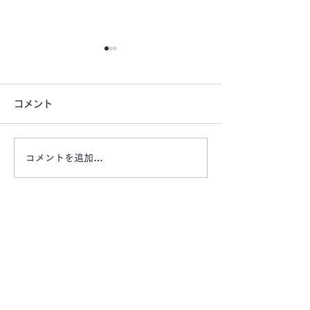
コメント
コメントを追加…
【10月〜 津市 桜橋１
【津市桜橋公園
丁目（栄町）で月極駐車
車場 空きあり
場お探しの方いかがです
町・企業様ビル
か？】
お問い合わせは、お電話またはメールにてお気軽
にご連絡ください。
エリア
マ
ーケット有限会社