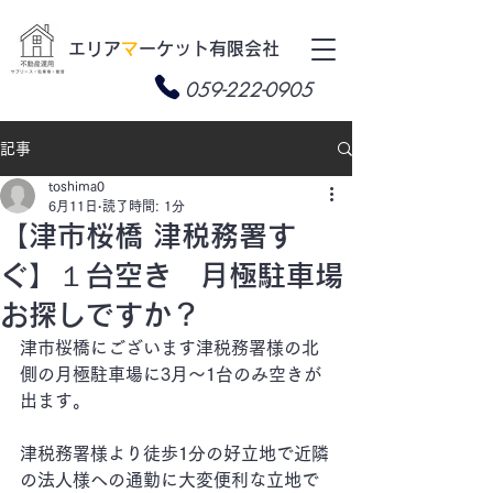
​エリア
マ
ーケット有限会社
059-222-0905
記事
toshima0
6月11日
読了時間: 1分
【津市桜橋 津税務署す
ぐ】１台空き 月極駐車場
お探しですか？
津市桜橋にございます津税務署様の北
側の月極駐車場に3月～1台のみ空きが
出ます。
津税務署様より徒歩1分の好立地で近隣
の法人様への通勤に大変便利な立地で