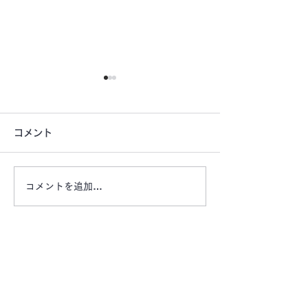
コメント
コメントを追加…
【お盆期間もご利用頂け
【大通り沿いの
ます ご旅行にいかがで
宅前などに自動
すか？】 エリアマーケ
置してみません
ット レンタカー・レン
動販売機スペー
お問い合わせは、お電話またはメールにてお気軽
タルバイク
にご連絡ください。