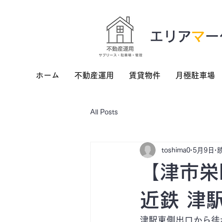
​エリア
マ
ー
ホーム
不動産運用
賃貸物件
月極駐車場
All Posts
toshima0
5月9日
【津市栄
近鉄 津
津駅東側出口から徒