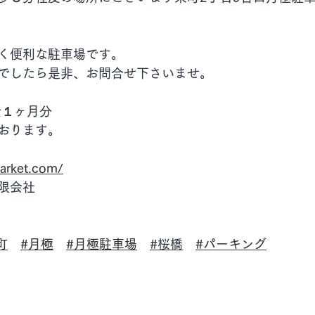
く便利な駐車場です。
でしたら是非、お問合せ下さいませ。
金１ヶ月分
おります。
arket.com/
限会社
町
#月極
#月極駐車場
#
桜橋
#
パーキング