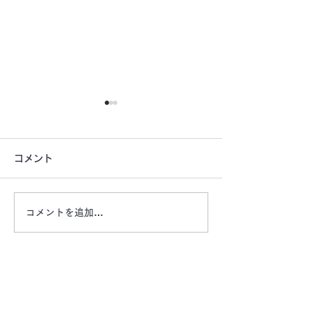
コメント
コメントを追加…
【お盆期間もご利用頂け
【大通り沿いの
ます ご旅行にいかがで
宅前などに自動
すか？】 エリアマーケ
置してみません
ット レンタカー・レン
動販売機スペー