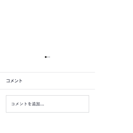
コメント
コメントを追加…
【津市桜橋公園前月極駐
【津市戸木町の
車場 空きあります】栄
車場 ​​OAKHI
町・企業様ビル近く
車場】