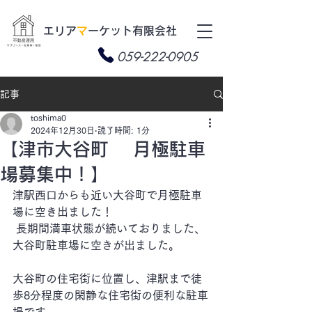
​エリア
マ
ーケット有限会社
059-222-0905
記事
toshima0
2024年12月30日
読了時間: 1分
【津市大谷町 月極駐車
場募集中！】
津駅西口からも近い大谷町で月極駐車
場に空き出ました！
 長期間満車状態が続いておりました、
大谷町駐車場に空きが出ました。 
大谷町の住宅街に位置し、津駅まで徒
歩8分程度の閑静な住宅街の便利な駐車