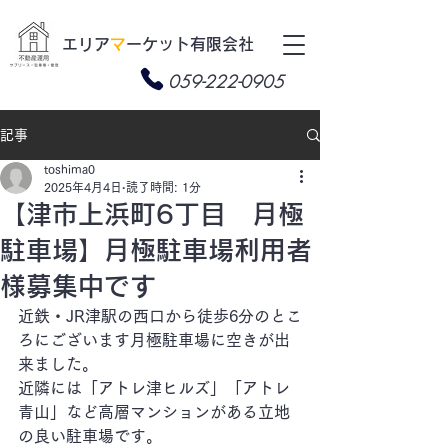
​エリア
マ
ーケット有限会社
059-222-0905
記事
toshima0
2025年4月4日
読了時間: 1分
【津市上浜町6丁目 月極
駐車場】月極駐車場利用者
様募集中です
近鉄・JR津駅の西口から徒歩6分のとこ
ろにございます月極駐車場に空きが出
来ました。
近隣には「アトレ津ヒルズ」「アトレ
青山」など高層マンションがある立地
の良い駐車場です。