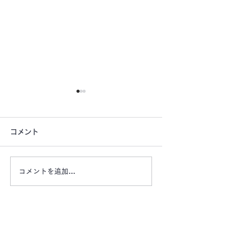
コメント
コメントを追加…
【津市桜橋公園前月極駐
【津市戸木町の
車場 空きあります】栄
車場 ​​OAKHI
町・企業様ビル近く
車場】