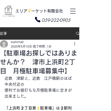
​エリア
マ
ーケット有限会社
059-222-0905
記事
toshima0
2025年5月10日
読了時間: 1分
【駐車場お探しではありま
せんか？ 津市上浜町2丁
目 月極駐車場募集中】
近鉄　津駅と、近鉄　江戸橋駅のほぼ
中央付近の
便利でお値打ちな月極駐車場に空きが
出来ました。
「上浜町２丁目第
１
駐車場」は２駅利