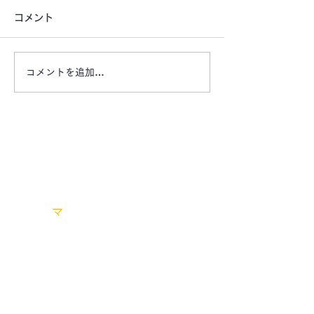
コメント
コメントを追加…
【津市桜橋公園前月極駐
【津市戸木町の
車場 空きあります】栄
車場 ​​OAKHI
町・企業様ビル近く
車場】
お問い合わせは、お電話またはメールにてお気軽
にご連絡ください。
エリア
マ
ーケット有限会社
〒514-0008
​三重県津市上浜町一丁目110
番地
Tel:
059-222-0905
Fax:
059-222-0906
Email:
t.oshima@area-market.com