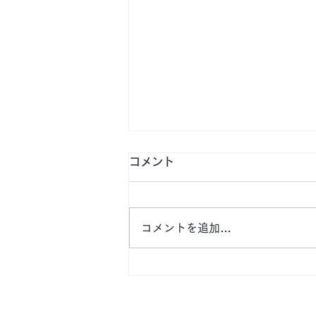
コメント
コメントを追加…
【10月〜 津市 桜橋１丁目
（栄町）で月極駐車場お探し