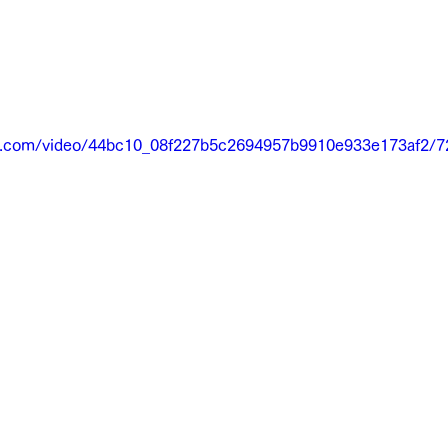
tic.com/video/44bc10_08f227b5c2694957b9910e933e173af2/7