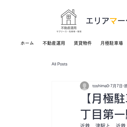
​エリア
マ
ー
ホーム
不動産運用
賃貸物件
月極駐車場
All Posts
toshima0
7月7日
【月極駐
丁目第一
近鉄　津駅と、近鉄