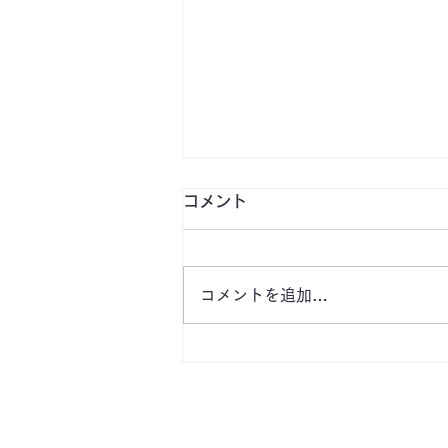
コメント
コメントを追加…
【津市桜橋公園前月極駐車
場 空きあります】栄町・企
業様ビル近く