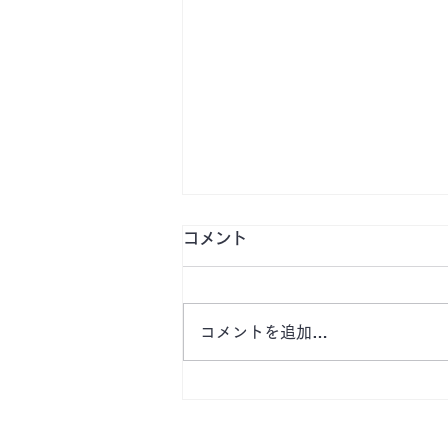
コメント
コメントを追加…
【津市戸木町の希少な駐車
場 ​​OAKHILLS月極駐車場】