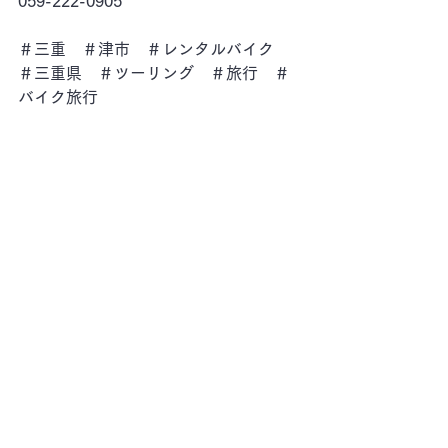
059-222-0905
＃三重　＃津市　＃レンタルバイク　
＃三重県　＃ツーリング　＃旅行　＃
バイク旅行