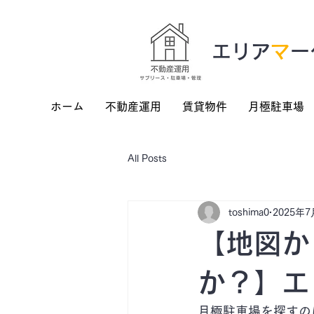
​エリア
マ
ー
ホーム
不動産運用
賃貸物件
月極駐車場
All Posts
toshima0
2025年
【地図か
か？】エ
月極駐車場を探すの