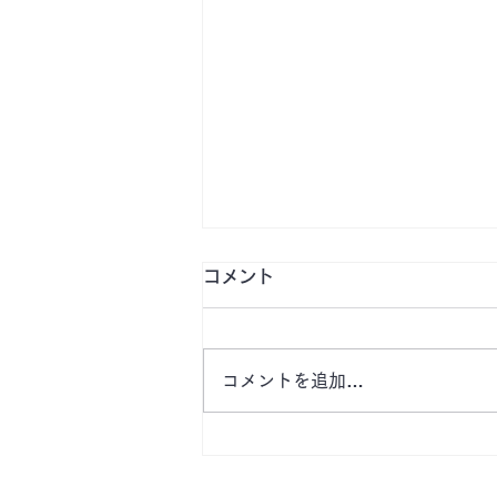
コメント
コメントを追加…
【津市桜橋公園前月極駐車
場 空きあります】栄町・企