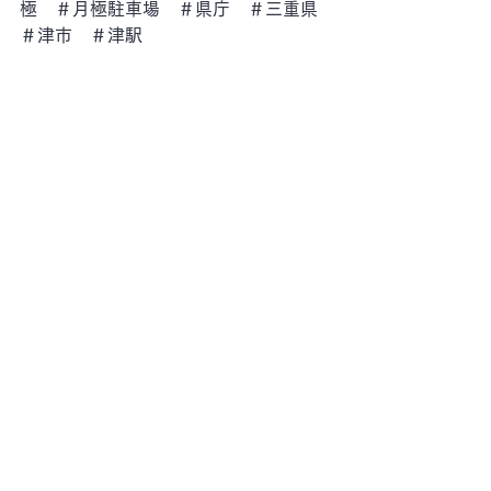
極　＃月極駐車場　＃県庁　＃三重県
＃津市　＃津駅