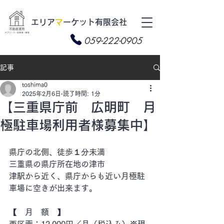
​エリア
マ
ーケット有限会社
059-222-0905
記事
toshima0
2025年2月6日
読了時間: 1分
【三重県庁前 広明町 月
極駐車場利用者様募集中】
県庁の北側、徒歩１分未満
三重県の県庁所在地の津市
津駅から近く、県庁からも近い月極駐
車場に空きが出来ます。
【　月　額　】　