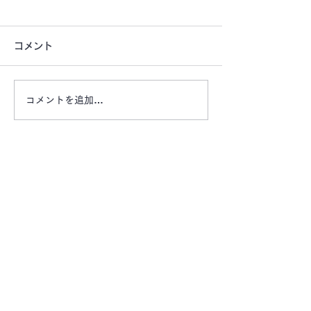
コメント
コメントを追加…
【お盆期間もご利用頂け
【大通り沿いの
ます ご旅行にいかがで
宅前などに自動
すか？】 エリアマーケ
置してみません
ット レンタカー・レン
動販売機スペー
お問い合わせは、お電話またはメールにてお気軽
タルバイク
にご連絡ください。
エリア
マ
ーケット有限会社
〒514-0008
​三重県津市上浜町一丁目110
番地
Tel:
059-222-0905
Fax:
059-222-0906