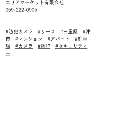
エリアマーケット有限会社
059-222-0905
#防犯カメラ
#リース
#三重県
#津
市
#マンション
#アパート
#駐車
場
#カメラ
#防犯
#セキュリティ
ー