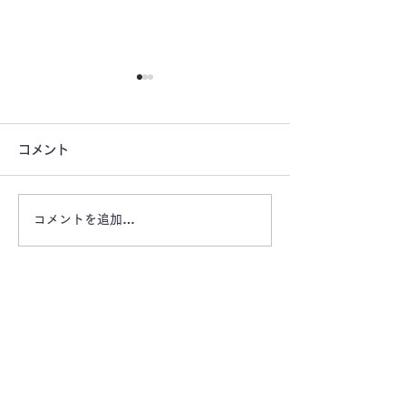
コメント
コメントを追加…
【津市桜橋公園前月極駐
【津市戸木町の
車場 空きあります】栄
車場 ​​OAKHI
町・企業様ビル近く
車場】
お問い合わせは、お電話またはメールにてお気軽
にご連絡ください。
エリア
マ
ーケット有限会社