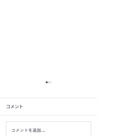
コメント
コメントを追加…
【津市桜橋公園前月極駐
【津市戸木町の