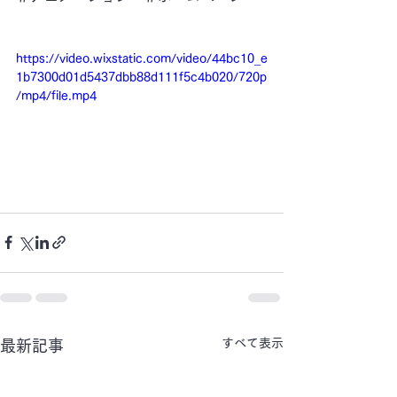
https://video.wixstatic.com/video/44bc10_e
1b7300d01d5437dbb88d111f5c4b020/720p
/mp4/file.mp4
すべて表示
最新記事