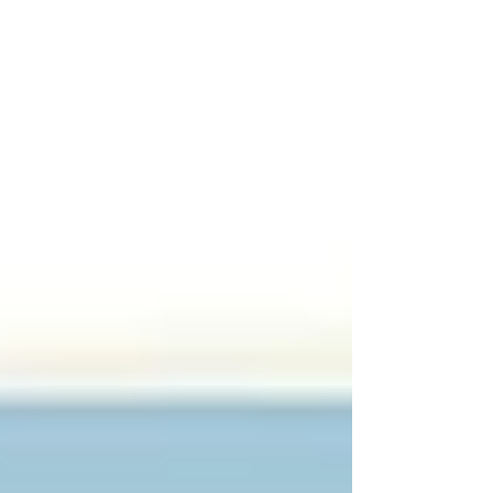
でもご契約可能ですのでお申し付け下さい。
https://www.area-market.com/ エリアマーケット
有限会社 059-222-0905 ＃AIRPAY ＃キャッシ
ュレス ＃クレジットカード ＃津市 ＃賃貸
＃月極駐車場 #レンタカー #レンタルバイク
#草刈り機 #QRコード