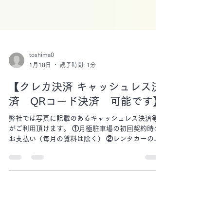
toshima0
1月18日
読了時間: 1分
【クレカ決済 キャッシュレス決
済 QRコード決済 可能です】
弊社では写真に記載のあるキャッシュレス決済等
がご利用頂けます。 ①月極駐車場の初回契約時の
お支払い（毎月の賃料は除く） ②レンタカーのお
支払い ③レンタルバイクのお支払い ④レンタル乗
用草刈り機のお支払い 上記①～④のお支払いにご
利用頂けます。 契約時に手持ちの現金がない場合