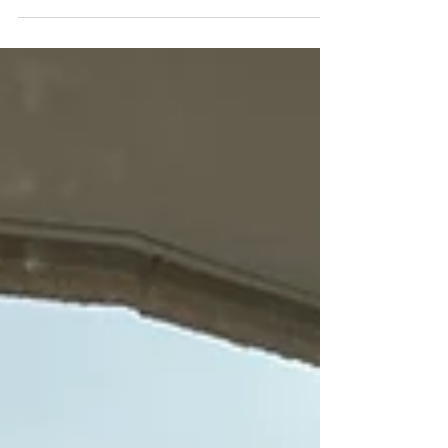
【久居戸木町 OAKHILLS ア
パート空きあります】久居イン
ター近く
津市戸木町の便利な立地にございますＯＡＫ Ｈ
ＩＬＬＳの募集中です。 南向きの日当たりの良い
アパートで買い物にも高速へのアクセスも便利な
アパートです。 ホームページの室内写真も更新し
ております。 現在の空室は、108号室となりま
す。 家賃：52,000円 共益費：3,000円 駐
車場：3,000円 保証金：１ヶ月 敷金・礼金・
仲介手数料：なし！！ ※弊社に 直接連絡いただけ
る場合は仲介手数料も掛かりません。 お部屋をお
探しの方、お問合せお待ちしております！ エリア
マーケット有限会社 059-222-0905
https://www.area-market.com/ #津市 #戸木
#賃貸 #アパート #久居 #募集 #空き部
屋 ＃空室