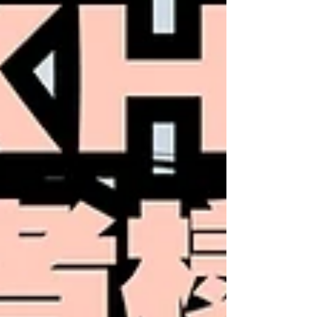
方、お問合せお待ちしております！ エリアマーケ
ット有限会社 059-222-0905 https://www.area-
market.com/ #津市 #戸木 #賃貸 #アパート
#久居 #募集 #空き部屋 ＃空室