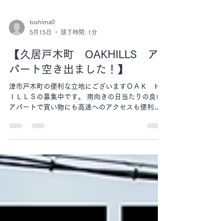
toshima0
5月15日
読了時間: 1分
【久居戸木町 OAKHILLS ア
パート空き出ました！】
津市戸木町の便利な立地にございますＯＡＫ Ｈ
ＩＬＬＳの募集中です。 南向きの日当たりの良い
アパートで買い物にも高速へのアクセスも便利な
アパートです。 ホームページの室内写真も更新し
ております。 現在の空室は、108号室となりま
す。 家賃：52,000円 共益費：3,000円 駐
車場：3,000円 保証金：１ヶ月 敷金・礼金・仲
介手数料：なし ※弊社に直接連絡いただける場合
は仲介手数料も掛かりません。 お部屋をお探しの