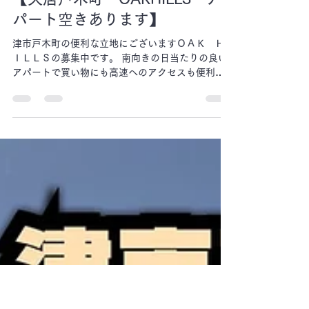
toshima0
3月26日
読了時間: 1分
【久居戸木町 OAKHILLS ア
パート空きあります】
津市戸木町の便利な立地にございますＯＡＫ Ｈ
ＩＬＬＳの募集中です。 南向きの日当たりの良い
アパートで買い物にも高速へのアクセスも便利な
アパートです。 ホームページの室内写真も更新し
ております。 現在の空室は、108号室となりま