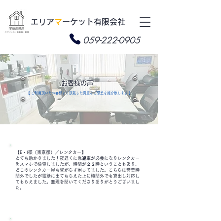
​エリア
マ
ーケット有限会社
059-222-0905
​お客様の声
​【 ご利用頂いたお客様より頂戴した貴重なご感想を紹介致します 】
【E・I様（東京都）／レンタカー】
とても助かりました！夜遅くに急遽車が必要になりレンタカー
をスマホで検索しましたが、時間が２２時ということもあり、
どこのレンタカー屋も繋がらず困ってました。こちらは営業時
間外でしたが電話に出てもらえた上に時間外でも貸出し対応し
てもらえました。無理を聞いてくださりありがとうございまし
た。