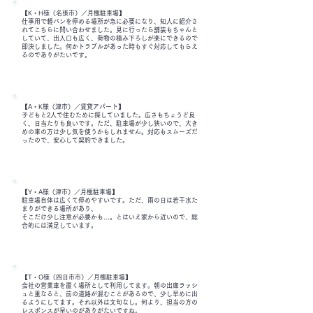
【K・H様（名張市）／月極駐車場】
仕事用で軽バンを停める場所が急に必要になり、知人に紹介さ
れてこちらに問い合わせました。見に行ったら舗装もちゃんと
していて、出入口も広く、荷物の積み下ろしが楽にできるので
即決しました。何かトラブルがあった時もすぐ対応してもらえ
るのでありがたいです。
【A・K様（津市）／賃貸アパート】
子どもと2人で住むために探していました。広さもちょうど良
く、日当たりも良いです。ただ、駐車場が少し狭いので、大き
めの車の方は少し気を使うかもしれません。対応もスムーズだ
ったので、安心して契約できました。
【Y・A様（津市）／月極駐車場】
駐車場自体は広くて停めやすいです。ただ、雨の日は若干水た
まりができる場所があり、
そこだけ少し注意が必要かも…。とはいえ家から近いので、総
合的には満足しています。
【T・O様（四日市市）／月極駐車場】
会社の営業車を置く場所として利用してます。朝の出庫ラッシ
ュと重なると、前の道路が混むことがあるので、少し早めに出
るようにしてます。それ以外は文句なし。何より、担当の方の
レスポンスが早いのがありがたいですね。