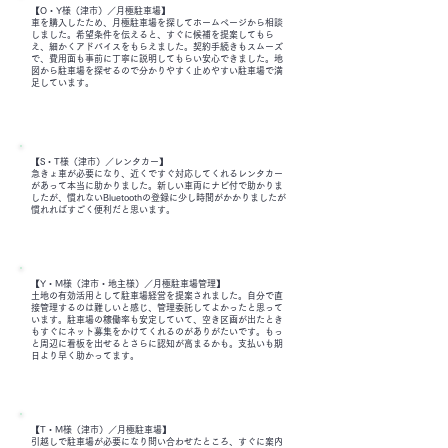
【O・Y様（津市）／月極駐車場】
車を購入したため、月極駐車場を探してホームページから相談
しました。希望条件を伝えると、すぐに候補を提案してもら
え、細かくアドバイスをもらえました。契約手続きもスムーズ
で、費用面も事前に丁寧に説明してもらい安心できました。地
図から駐車場を探せるので分かりやすく止めやすい駐車場で満
足しています。
【S・T様（津市）／レンタカー】
急きょ車が必要になり、近くですぐ対応してくれるレンタカー
があって本当に助かりました。新しい車両にナビ付で助かりま
したが、慣れないBluetoothの登録に少し時間がかかりましたが
慣れればすごく便利だと思います。
【Y・M様（津市・地主様）／月極駐車場管理】
土地の有効活用として駐車場経営を提案されました。自分で直
接管理するのは難しいと感じ、管理委託してよかったと思って
います。駐車場の稼働率も安定していて、空き区画が出たとき
もすぐにネット募集をかけてくれるのがありがたいです。もっ
と周辺に看板を出せるとさらに認知が高まるかも。支払いも期
日より早く助かってます。
【T・M様（津市）／月極駐車場】
引越しで駐車場が必要になり問い合わせたところ、すぐに案内