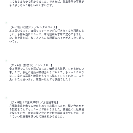
してもらえたので助かりました。できれば、駐車場所の写真が
もう少しあると嬉しいなと思います。
【A・T様（松阪市）／レンタルバイク】
ふと思い立って、日帰りでツーリングに行きたくなり利用しま
した。予約も当日スムーズ、車両説明も丁寧で安心できまし
た。欲を言えば、もっといろんな種類のバイクがあったら嬉し
いです。
【M・A様（鈴鹿市）／レンタカー】
安さ重視でこちらを選びました。価格は大満足。しかも新しい
車。ただ、会社の場所が最初分かりづらくて、ちょっとウロウ
ロ…。室内の写真や地図をもう少し詳しくしてくれたら、より
良いかなと思います。車自体はとても快適でした！
【S・H様（三重県津市）／月極駐車場】
月極駐車場を借りるのが初めてで心配でしたが、問い合わせか
ら契約までとてもスムーズで助かりました。職場近くに駐車場
を探しており、初めに問い合わせた駐車場は満車でしたが、近
くでいい駐車場を見つけて頂き助かりました。