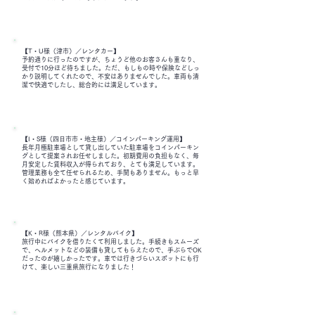
【T・U様（津市）／レンタカー】
予約通りに行ったのですが、ちょうど他のお客さんも重なり、
受付で10分ほど待ちました。ただ、もしもの時や保険などしっ
かり説明してくれたので、不安はありませんでした。車両も清
潔で快適でしたし、総合的には満足しています。
【I・S様（四日市市・地主様）／コインパーキング運用】
長年月極駐車場として貸し出していた駐車場をコインパーキン
グとして提案されお任せしました。初期費用の負担もなく、毎
月安定した賃料収入が得られており、とても満足しています。
管理業務も全て任せられるため、手間もありません。もっと早
く始めればよかったと感じています。
【K・R様（熊本県）／レンタルバイク】
旅行中にバイクを借りたくて利用しました。手続きもスムーズ
で、ヘルメットなどの装備も貸してもらえたので、手ぶらでOK
だったのが嬉しかったです。車では行きづらいスポットにも行
けて、楽しい三重県旅行になりました！