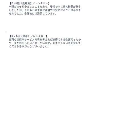
【F・K様（愛知県）／レンタカー】
土曜日の午前中だったこともあり、受付で少し待ち時間が発生
しましたが、そのあとの丁寧な説明で不安になることはありま
せんでした。全体的には満足しています。
【K・A様（津市）／レンタカー】
車両の状態やサービス内容を考えれば納得できる金額だったの
で、また利用したいと思っています。新車間もない車を貸して
くださりありがとうございました。
お問い合わせは、お電話またはメールにてお気軽
にご連絡ください。
エリア
マ
ーケット有限会社
〒514-0008
​三重県津市上浜町一丁目110
番地
Tel:
059-222-0905
Fax:
059-222-0906
Email:
t.oshima@area-market.com